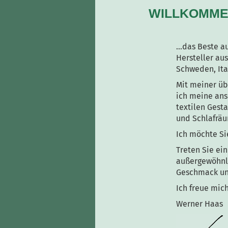
WILLKOMMEN
...das Beste 
Hersteller au
Schweden, Ita
Mit meiner üb
ich meine ans
textilen Gest
und Schlafrä
Ich möchte S
Treten Sie ein
außergewöhnli
Geschmack und
Ich freue mich
Werner Haas