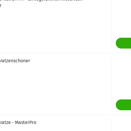
r
tratzenschoner
ratze - MasterPro