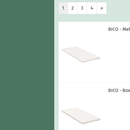
1
2
3
4
»
BICO - Ma
BICO - Bo