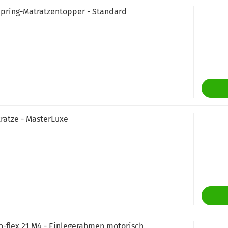
xpring-Matratzentopper - Standard
ratze - MasterLuxe
o-flex 21 M4 - Einlegerahmen motorisch